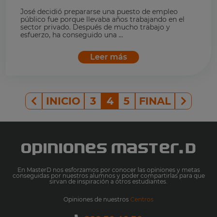
José decidió prepararse una puesto de empleo
público fue porque llevaba años trabajando en el
sector privado. Después de mucho trabajo y
esfuerzo, ha conseguido una ...
Leer más
INICIO
3
4
5
FINAL
En MasterD nos esforzamos por conocer las opiniones y metas
conseguidas por nuestros alumnos y poder compartirlas para que
sirvan de inspiración a otros estudiantes.
Opiniones de nuestros
Centros