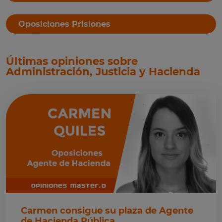
Oposiciones Prisiones
Últimas opiniones sobre
Administración, Justicia y Hacienda
Carmen consigue su plaza de Agente
de Hacienda Pública