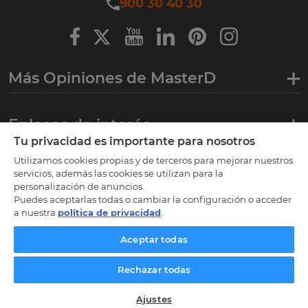
900 30 40 30
Más Opiniones de MasterD
Enlaces de interés
Tu privacidad es importante para nosotros
Utilizamos cookies propias y de terceros para mejorar nuestros
Certificaciones
servicios, además las cookies se utilizan para la
personalización de anuncios.
Puedes aceptarlas todas o cambiar la configuración o acceder
a nuestra
política de privacidad
.
Aceptar todas
Rechazar todas
©
2026
|
Aviso Legal
|
Política de privacidad
|
Política de Cookies
|
Ajustes
Ajustes de cookies