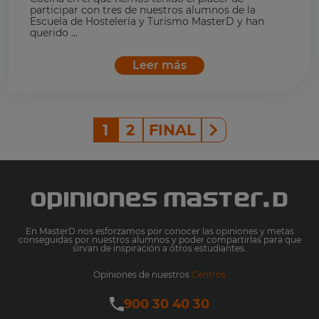
participar con tres de nuestros alumnos de la
Escuela de Hostelería y Turismo MasterD y han
querido ...
Leer más
1
2
FINAL
En MasterD nos esforzamos por conocer las opiniones y metas
conseguidas por nuestros alumnos y poder compartirlas para que
sirvan de inspiración a otros estudiantes.
Opiniones de nuestros
Centros
900 30 40 30