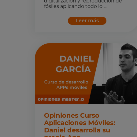
digitalización y reproducción de
fósiles aplicando todo lo ...
Leer más
Opiniones Curso
Aplicaciones Móviles:
Daniel desarrolla su