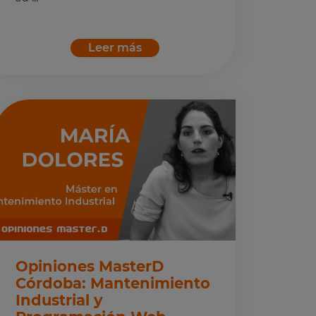
Leer más
Opiniones MasterD
Córdoba: Mantenimiento
Industrial y