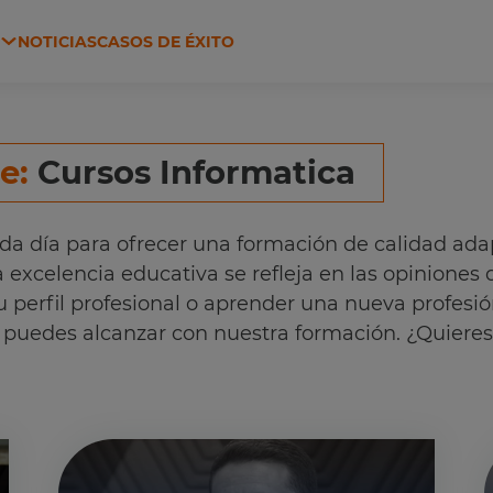
N
NOTICIAS
CASOS DE ÉXITO
 Y HACIENDA
AGRICULTURA Y GANADERÍA
de:
Cursos Informatica
da día para ofrecer una formación de calidad ada
excelencia educativa se refleja en las opiniones
u perfil profesional o aprender una nueva profesió
ue puedes alcanzar con nuestra formación. ¿Quier