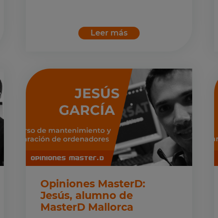
Leer más
Opiniones MasterD:
Jesús, alumno de
MasterD Mallorca