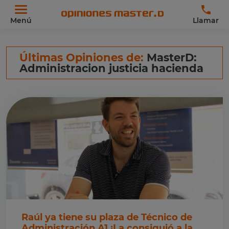
Menú
Llamar
Últimas Opiniones de:
MasterD:
Administracion justicia hacienda
Raúl ya tiene su plaza de Técnico de
Administración A1 ¡La consiguió a la