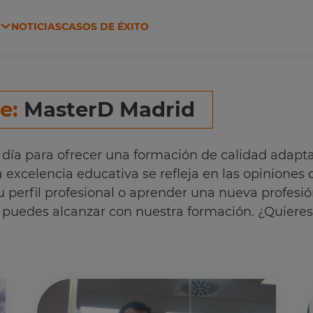
N
NOTICIAS
CASOS DE ÉXITO
 Y HACIENDA
AGRICULTURA Y GANADERÍA
de:
MasterD Madrid
ía para ofrecer una formación de calidad adapta
excelencia educativa se refleja en las opiniones
u perfil profesional o aprender una nueva profesió
ue puedes alcanzar con nuestra formación. ¿Quier