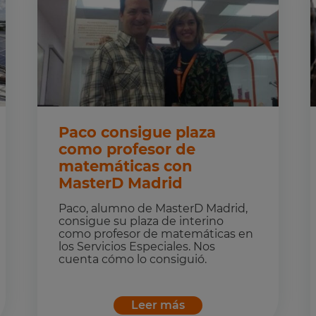
Paco consigue plaza
como profesor de
matemáticas con
MasterD Madrid
Paco, alumno de MasterD Madrid,
consigue su plaza de interino
como profesor de matemáticas en
los Servicios Especiales. Nos
cuenta cómo lo consiguió.
Leer más