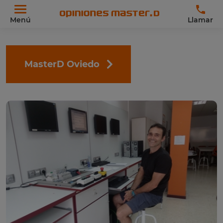
Menú
Llamar
MasterD Oviedo