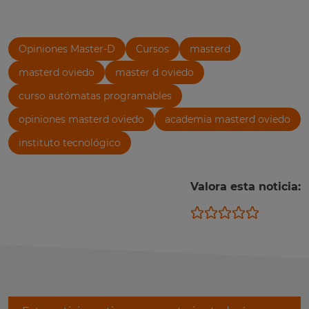
Opiniones Master-D
Cursos
masterd
masterd oviedo
master d oviedo
curso autómatas programables
opiniones masterd oviedo
academia masterd oviedo
instituto tecnológico
Valora esta noticia: