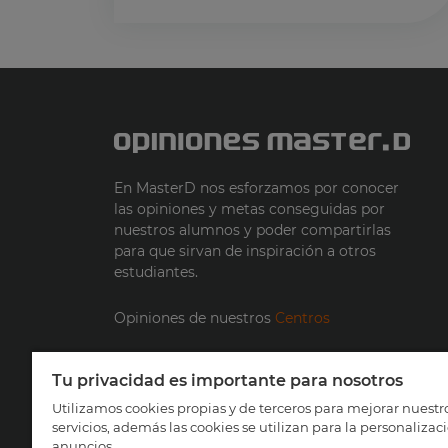
En MasterD nos esforzamos por conocer
las opiniones y metas conseguidas por
nuestros alumnos y poder compartirlas
para que sirvan de inspiración a otros
estudiantes.
Opiniones de nuestros
Centros
900 30 40 30
Tu privacidad es importante para nosotros
Utilizamos cookies propias y de terceros para mejorar nuestr
servicios, además las cookies se utilizan para la personalizac
anuncios.