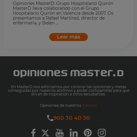
Opiniones MasterD: Grupo Hospitalario Quirón
MasterD lleva colaborando con el Grupo
Hospitalario Quirón en Valencia desde 2007. Os
presentamos a Rafael Martínez, director de
enfermería, y Belén ...
Leer más
En MasterD nos esforzamos por conocer las opiniones y metas
conseguidas por nuestros alumnos y poder compartirlas para que
sirvan de inspiración a otros estudiantes.
Opiniones de nuestros
Centros
900 30 40 30