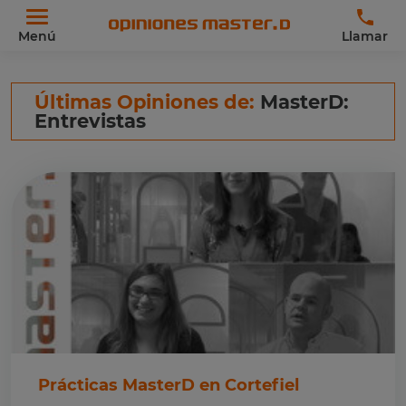
Menú
Llamar
Últimas Opiniones de:
MasterD:
Entrevistas
Prácticas MasterD en Cortefiel