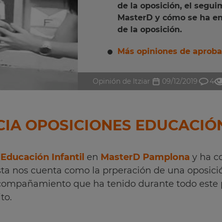
de la oposición, el segui
MasterD y cómo se ha en
de la oposición.
Más opiniones de aproba
Opinión de Itziar
09/12/2019
4
CIA OPOSICIONES EDUCACIÓN
Educación Infantil
en
MasterD Pamplona
y ha c
ista nos cuenta como la prperación de una oposici
acompañamiento que ha tenido durante todo este 
to.