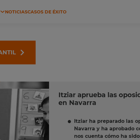
N
NOTICIAS
CASOS DE ÉXITO
 Y HACIENDA
AGRICULTURA Y GANADERÍA
ANTIL
Itziar aprueba las oposi
en Navarra
Itziar ha preparado las o
Navarra y ha aprobado co
nos cuenta cómo ha sido 