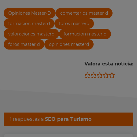
Opiniones Master-D
comentarios master d
formacion masterd
foros masterd
valoraciones masterd
formacion master d
foros master d
opiniones masterd
Valora esta noticia:
1 respuestas a
SEO para Turismo