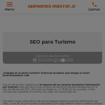
Menú
Llamar
SEO para Turismo
Opinión de Anónimo
13/05/2011
1
2595
¿Trabajas en el sector turismo? Entonces es básico que tengas un buen
posicionamiento web
Hoy en día es bien sabido que
la mayoría de los usuarios buscamos información
por internet
antes de hacer una compra, de hecho el estudio Navegantes en la
red, de febrero de 2011, cifra está cantidad en un 76,9% de los usuarios. Y esto
incluye, por supuesto, al turismo, los viajes, las vacaciones, etc.
Con esta nueva costumbre más que arraigada todos buscamos información de
todo, y una de las principales búsquedas que luego determinarán nuestra compra