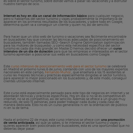
es sobre el sector turismo, sobre donde vamos a pasar las vacaciones y a disfrutar
nuestro tiempo de ocio.
Internet es hoy en día un canal de información básico
para cualquier negocio,
pero si hablamos del sector turismo y viajes probablemente la importancia de
aparecer en los primeros resultados de los buscadores, y sobre todo en Google,
determina quien va a conseguir un cliente y quien no, así de sencillo.
Para hacer que un sitio web de turismo o vacaciones sea fácilmente encontrable
en buscadores hay que conocer las técnicas adecuadas de posicionamiento en
buscadores, también llamadas SEO –Search Engine Optimization (optimización
para los motores de búsqueda)-, y como esta necesidad específica del sector
turismo es cada día más grande, en Master.D hemos decidió ofrecer un
curso
intensivo de un día de duración
para que las empresas e interesados en el sector
turismo aprendan a posicionar sus webs en buscadores como Google.
Este
curso intensivo de posicionamiento web para el sector turismo
se celebrará
en Madrid el próximo lunes 6 de junio, contando con uno de los mayores expertos
nacionales en este campo,
Fernando Muñoz
, que enseñará a los 15 asistentes al
curso las mejores técnicas y prácticas especialmente dirigidas al sector turístico,
para aparecer lo mejor posicionado en los buscadores y, de este modo, conseguir
clientes utilizando internet.
Este curso está especialmente pensado para este tipo de negocios en internet y se
abordarán técnicas y prácticas específicas. Hoy en día si no se es competitivo en
internet, no se es competitivo, así de sencillo. Además se ofrece a un grupo muy
reducido, de solo 15 personas, para poder trabajar cada duda y cada caso de
manera dedicada. Esto no es un curso generalista ni en la orientación de público
ni en la de tema.
Hasta el próximo 22 de mayo, este curso intensivo se ofrece con
una promoción
de venta anticipada
, así que ya sabes, si te interesa el sector tusimo y viajes y
quieres aparecer bien posicionado en buscadores, esta es una oportunidad que no
deberías dejar pasar.