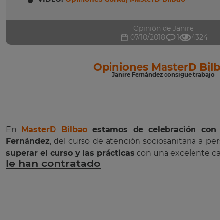
Opinión de Janire
07/10/2018
1
4324
Opiniones MasterD Bil
Janire Fernández consigue trabajo
En
MasterD Bilbao
estamos de celebración con 
Fernández
, del curso de atención sociosanitaria a p
superar el curso y las prácticas
con una excelente cal
le han contratado
.