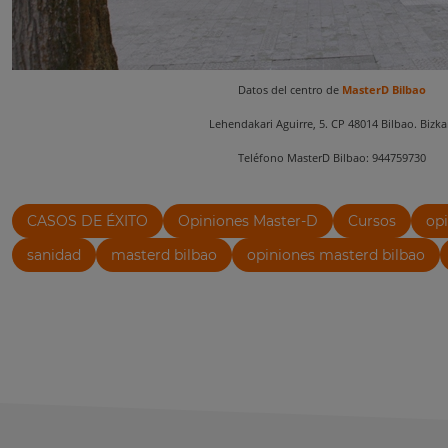
Datos del centro de
MasterD Bilbao
Lehendakari Aguirre, 5. CP 48014 Bilbao. Bizka
Teléfono MasterD Bilbao: 944759730
CASOS DE ÉXITO
Opiniones Master-D
Cursos
op
sanidad
masterd bilbao
opiniones masterd bilbao