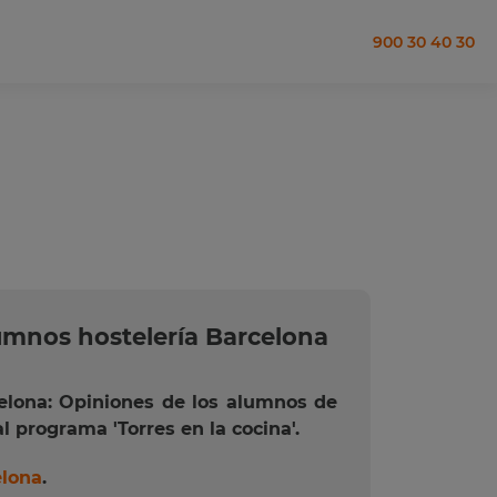
900 30 40 30
umnos hostelería Barcelona
elona: Opiniones de los alumnos de
al programa 'Torres en la cocina'.
elona
.