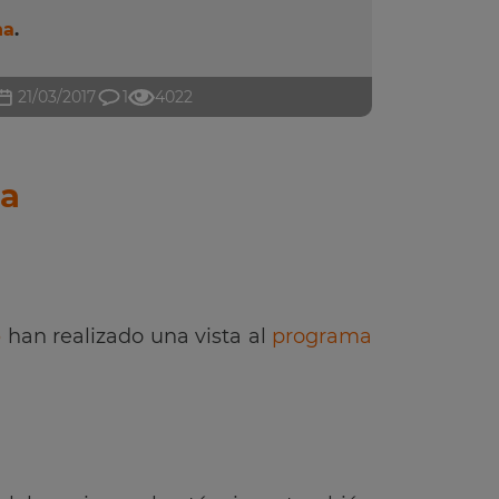
na
.
21/03/2017
1
4022
na
o
han realizado una vista al
programa