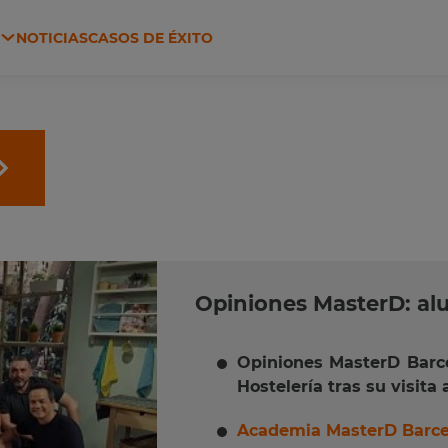
N
NOTICIAS
CASOS DE ÉXITO
 Y HACIENDA
AGRICULTURA Y GANADERÍA
Opiniones MasterD: al
Opiniones MasterD Barc
Hostelería tras su visita 
Academia MasterD
Barc