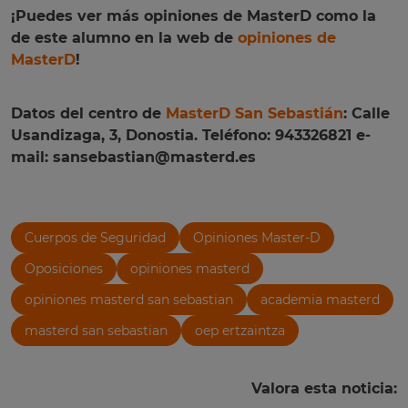
¡Puedes ver más opiniones de MasterD como la
de este alumno en la web de
opiniones de
MasterD
!
Datos del centro de
MasterD San Sebastián
: Calle
Usandizaga, 3, Donostia. Teléfono:
943326821 e-
mail: sansebastian@masterd.es
Cuerpos de Seguridad
Opiniones Master-D
Oposiciones
opiniones masterd
opiniones masterd san sebastian
academia masterd
masterd san sebastian
oep ertzaintza
Valora esta noticia: