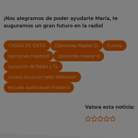
¡Nos alegramos de poder ayudarte María, te
auguramos un gran futuro en la radio!
CASOS DE ÉXITO
Opiniones Master-D
Cursos
opiniones masterd
opiniones master d
Locución de Radio y Tv
cursos locucion radio television
escuela audiovisual masterd
Valora esta noticia: