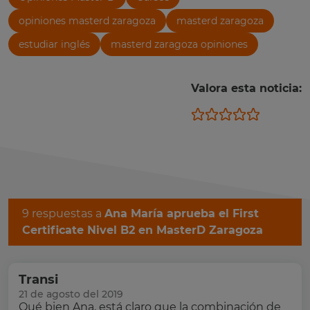
opiniones masterd zaragoza
masterd zaragoza
estudiar inglés
masterd zaragoza opiniones
Valora esta noticia:
9 respuestas a
Ana María aprueba el First
Certificate Nivel B2 en MasterD Zaragoza
Transi
21 de agosto del 2019
Qué bien Ana, está claro que la combinación de