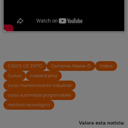
CASOS DE ÉXITO
Opiniones Master-D
Videos
Cursos
masterd jerez
curso mantenimiento industrial
curso autómatas programables
instituto tecnológico
Valora esta noticia: